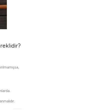
eklidir?
ırılmamışsa,
mlarda.
lanmalıdır.