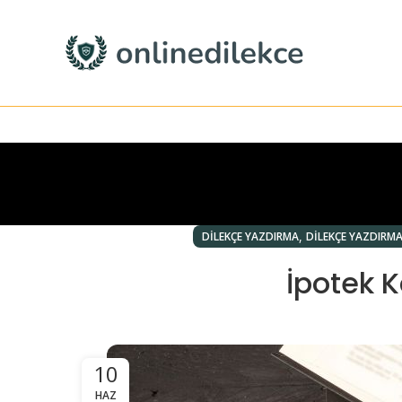
,
DILEKÇE YAZDIRMA
DILEKÇE YAZDIRM
İpotek K
10
HAZ