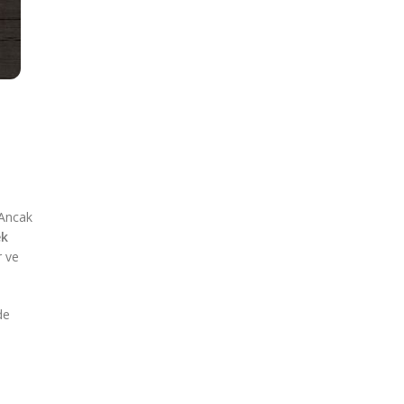
 Ancak
ek
r ve
de