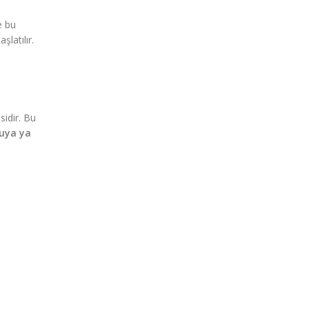
e bu
şlatılır.
sidir. Bu
uya ya