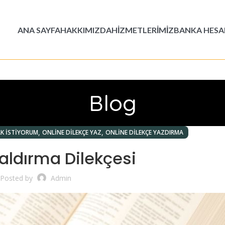
ANA SAYFA
HAKKIMIZDA
HIZMETLERIMIZ
BANKA HESAP
Blog
,
,
AK İSTIYORUM
ONLINE DILEKÇE YAZ
ONLINE DILEKÇE YAZDIRMA
aldırma Dilekçesi
Posted by
Admin