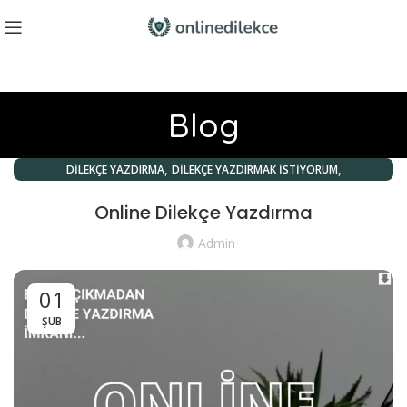
Blog
,
,
DILEKÇE YAZDIRMA
DILEKÇE YAZDIRMAK İSTIYORUM
ONLINE DILEKÇE YAZDIRMA
Online Dilekçe Yazdırma
Admin
01
ŞUB